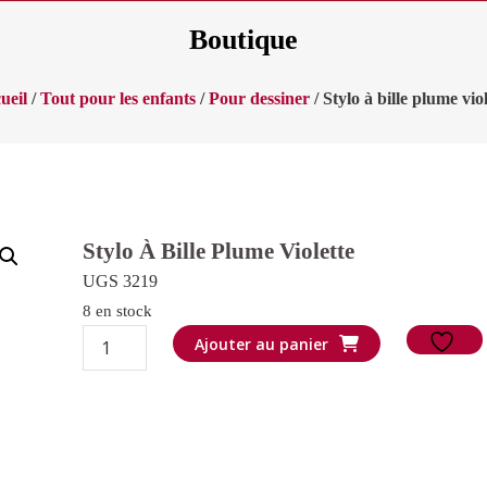
Boutique
ueil
/
Tout pour les enfants
/
Pour dessiner
/ Stylo à bille plume viol
Stylo À Bille Plume Violette
UGS 3219
8 en stock
quantité
Ajouter au panier
de
Stylo
à
bille