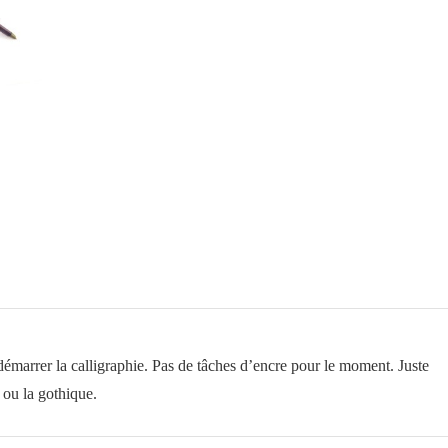
plume
violette
r démarrer la calligraphie. Pas de tâches d’encre pour le moment. Juste
 ou la gothique.