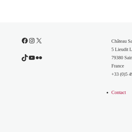
Facebook
Instagram
X
Château S
5 Lieudit L
TikTok
YouTube
Flickr
79380 Sain
France
+33 (0)5 4
Contact