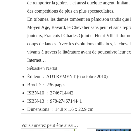
de remporter la gloire… et aussi quelque argent. Imitant 
des compétitions de plus en plus spectaculaires.
En tribunes, les dames tombent en pâmoison tandis que le p
Moyen Age, Bavard, le Chevalier sans peur et sans reproc
jouteurs, François l Charles Quint et Henri Vlll Tudor n
coups de lances. Avec les évolutions militaires, la chevale
vivants à travers la littérature avant de poursuivre leur 
Internet…
Sébastien Nadot
Éditeur ‏ : ‎
AUTREMENT (6 octobre 2010)
Broché ‏ : ‎
236 pages
ISBN-10 ‏ : ‎
2746714442
ISBN-13 ‏ : ‎
978-2746714441
Dimensions ‏ : ‎
14.8 x 1.6 x 22.9 cm
Vous aimerez peut-être aussi…