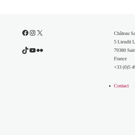
Facebook
Instagram
X
Château S
5 Lieudit L
TikTok
YouTube
Flickr
79380 Sain
France
+33 (0)5 4
Contact