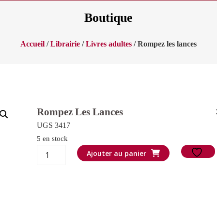
Boutique
Accueil
/
Librairie
/
Livres adultes
/ Rompez les lances
Rompez Les Lances
UGS 3417
5 en stock
quantité
Ajouter au panier
de
Rompez
les
lances