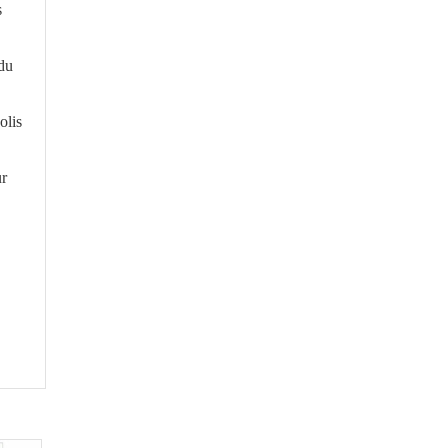
s
 du
olis
ur