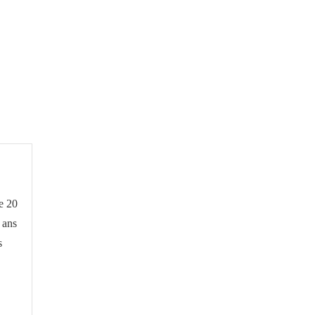
e 20
 ans
s