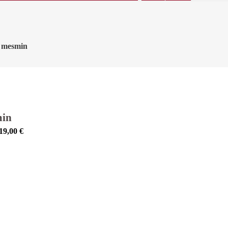
t mesmin
min
19,00
€