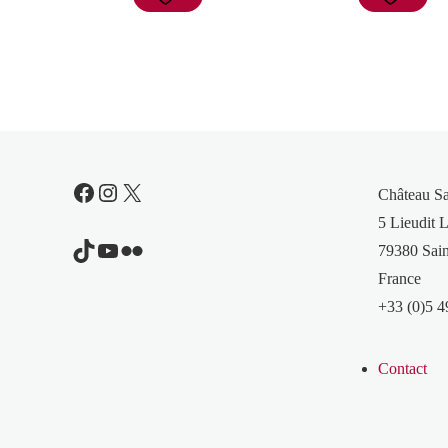
Facebook
Instagram
X
Château S
5 Lieudit L
TikTok
YouTube
Flickr
79380 Sain
France
+33 (0)5 4
Contact