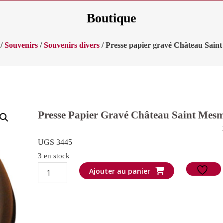
Boutique
/
Souvenirs
/
Souvenirs divers
/ Presse papier gravé Château Sain
Presse Papier Gravé Château Saint Mes
UGS 3445
3 en stock
quantité
Ajouter au panier
de
Presse
papier