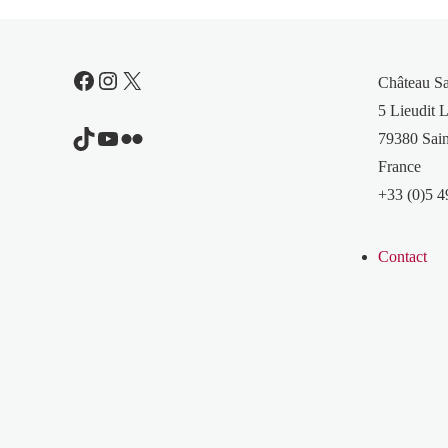
Facebook
Instagram
X
Château S
5 Lieudit L
TikTok
YouTube
Flickr
79380 Sain
France
+33 (0)5 4
Contact