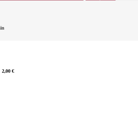
in
2,00
€