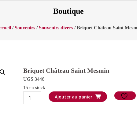
Boutique
ccueil
/
Souvenirs
/
Souvenirs divers
/ Briquet Château Saint Mesm
Briquet Château Saint Mesmin
UGS 3446
15 en stock
quantité
Ajouter au panier
de
Briquet
Château
Saint