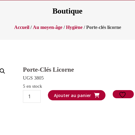
Boutique
Accueil
/
Au moyen-âge
/
Hygiène
/ Porte-clés licorne
Porte-Clés Licorne
UGS 3805
5 en stock
quantité
Ajouter au panier
de
Porte-
clés
licorne