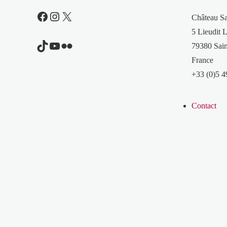
Facebook
Instagram
X
Château S
5 Lieudit L
TikTok
YouTube
Flickr
79380 Sain
France
+33 (0)5 4
Contact