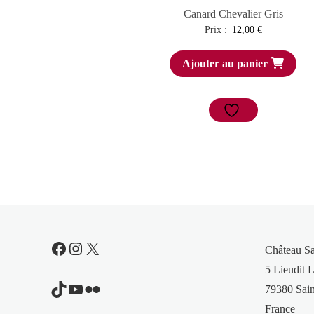
Canard Chevalier Gris
Prix :
12,00
€
Ajouter au panier
Facebook
Instagram
X
Château S
5 Lieudit L
TikTok
YouTube
Flickr
79380 Sain
France