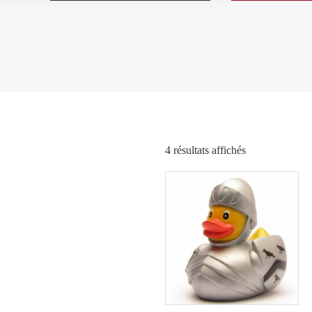
Trié
4 résultats affichés
par
popularité