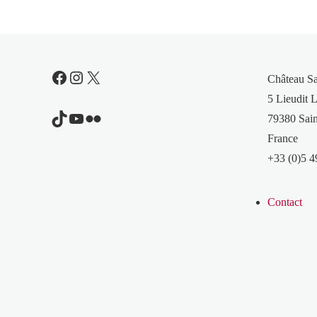
Facebook
Instagram
X
Château S
5 Lieudit L
TikTok
YouTube
Flickr
79380 Sain
France
+33 (0)5 4
Contact