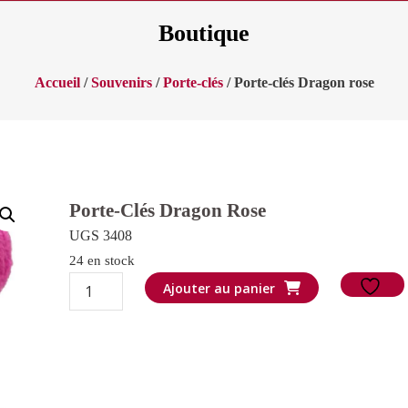
Boutique
Accueil
/
Souvenirs
/
Porte-clés
/ Porte-clés Dragon rose
Porte-Clés Dragon Rose
UGS 3408
24 en stock
quantité
Ajouter au panier
de
Porte-
clés
Dragon