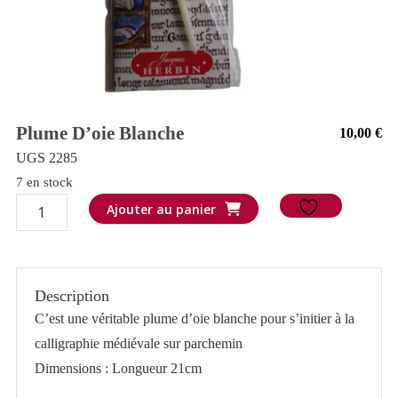
Plume D’oie Blanche
10,00
€
UGS 2285
7 en stock
quantité
Ajouter au panier
de
Plume
d'oie
Description
blanche
C’est une véritable plume d’oie blanche pour s’initier à la
calligraphie médiévale sur parchemin
Dimensions : Longueur 21cm