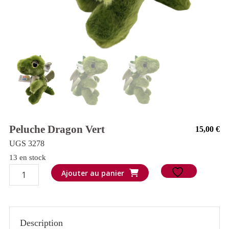
Peluche Dragon Vert
15,00
€
UGS 3278
13 en stock
quantité
Ajouter au panier
de
Peluche
Dragon
Description
vert