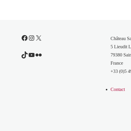
Facebook
Instagram
X
Château S
5 Lieudit L
TikTok
YouTube
Flickr
79380 Sain
France
+33 (0)5 4
Contact