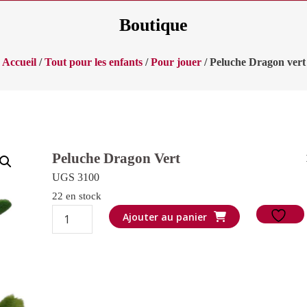
Boutique
Accueil
/
Tout pour les enfants
/
Pour jouer
/ Peluche Dragon vert
Peluche Dragon Vert
UGS 3100
22 en stock
quantité
Ajouter au panier
de
Peluche
Dragon
vert