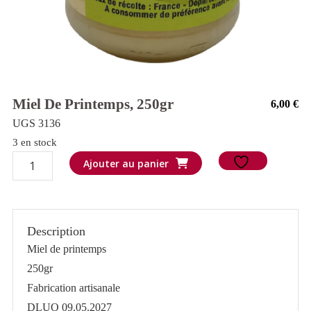
Miel De Printemps, 250gr
6,00
€
UGS 3136
3 en stock
quantité
Ajouter au panier
de
Miel
de
Description
printemps,
Miel de printemps
250gr
250gr
Fabrication artisanale
DLUO 09.05.2027