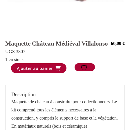
Maquette Château Médiéval Villalonso
60,00
€
UGS 3807
1 en stock
quantité
Ajouter au panier
de
Maquette
château
Description
médiéval
Maquette de château à construire pour collectionneurs. Le
Villalonso
kit comprend tous les éléments nécessaires à la
construction, y compris le support de base et la végétation.
En matériaux naturels (bois et céramique)