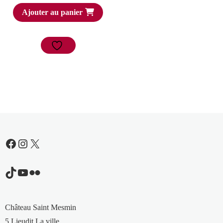
Ajouter au panier
Facebook
Instagram
X
TikTok
YouTube
Flickr
Château Saint Mesmin
5 Lieudit La ville