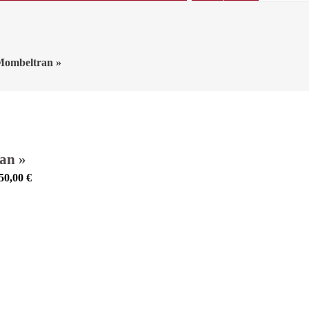
 Mombeltran »
an »
50,00
€