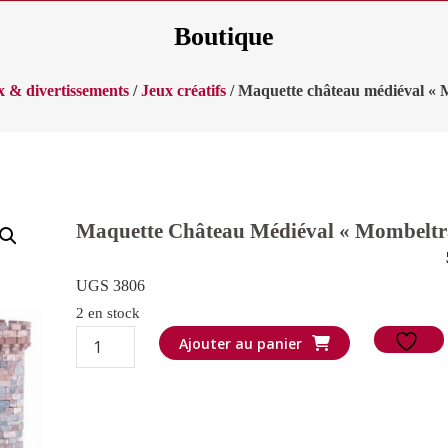
Boutique
x & divertissements
/
Jeux créatifs
/ Maquette château médiéval «
Maquette Château Médiéval « Mombeltr
UGS 3806
2 en stock
quantité
Ajouter au panier
de
Maquette
château