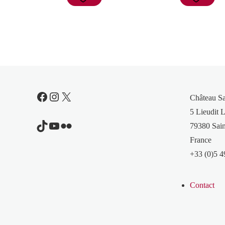
Facebook
Instagram
X
Château S
5 Lieudit L
TikTok
YouTube
Flickr
79380 Sain
France
+33 (0)5 4
Contact