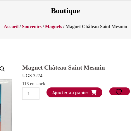
Boutique
Accueil
/
Souvenirs
/
Magnets
/ Magnet Château Saint Mesmin
Magnet Château Saint Mesmin
UGS 3274
113 en stock
quantité
Ajouter au panier
de
Magnet
Château
Saint