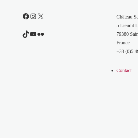
Facebook
Instagram
X
Château S
5 Lieudit L
TikTok
YouTube
Flickr
79380 Sain
France
+33 (0)5 4
Contact