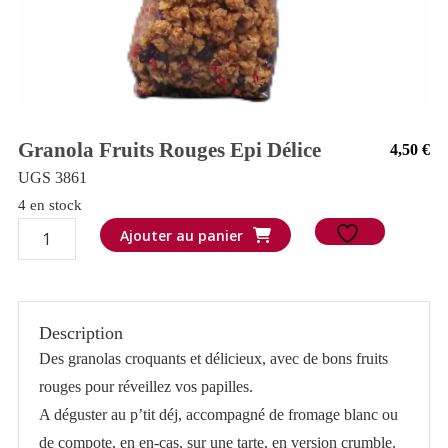
Granola Fruits Rouges Epi Délice
4,50
€
UGS 3861
4 en stock
quantité
Ajouter au panier
de
Granola
Fruits
Description
rouges
Des granolas croquants et délicieux, avec de bons fruits
Epi
rouges pour réveillez vos papilles.
délice
A déguster au p’tit déj, accompagné de fromage blanc ou
de compote, en en-cas, sur une tarte, en version crumble.