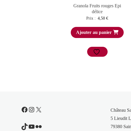
Granola Fruits rouges Epi
délice
Prix :
4,50
€
Ajouter au panier
Facebook
Instagram
X
Château S
5 Lieudit L
TikTok
YouTube
Flickr
79380 Sain