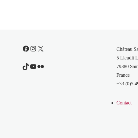
Facebook
Instagram
X
Château S
5 Lieudit L
TikTok
YouTube
Flickr
79380 Sain
France
+33 (0)5 4
Contact