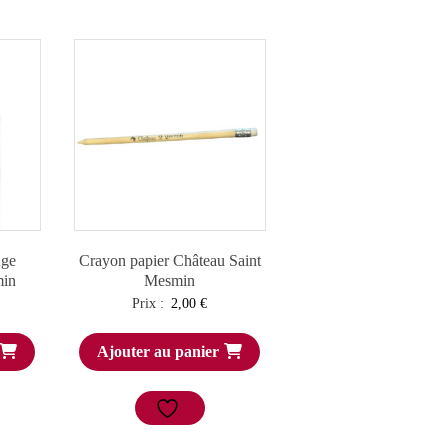
uge
Crayon papier Château Saint
min
Mesmin
Prix :
2,00
€
Ajouter au panier