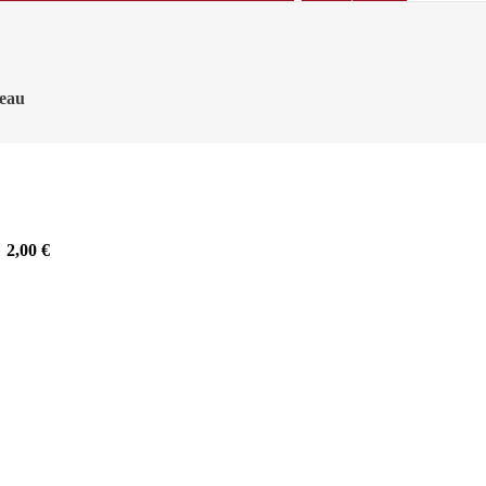
teau
2,00
€