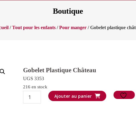
Boutique
ueil
/
Tout pour les enfants
/
Pour manger
/ Gobelet plastique châ
Gobelet Plastique Château
UGS 3353
216 en stock
quantité
Ajouter au panier
de
Gobelet
plastique
château