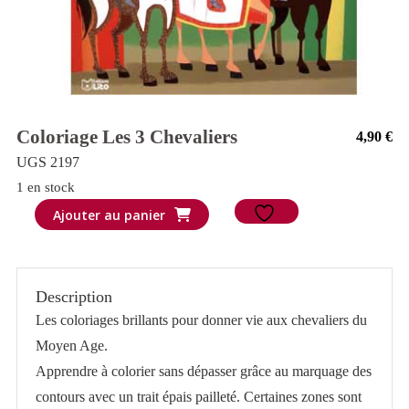
Coloriage Les 3 Chevaliers
4,90
€
UGS 2197
1 en stock
quantité
Ajouter au panier
de
Coloriage
Les
Description
3
Les coloriages brillants pour donner vie aux chevaliers du
chevaliers
Moyen Age.
Apprendre à colorier sans dépasser grâce au marquage des
contours avec un trait épais pailleté. Certaines zones sont