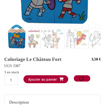
Coloriage Le Château Fort
3,50
€
UGS 3387
3 en stock
quantité
Ajouter au panier
de
Coloriage
le
Description
château