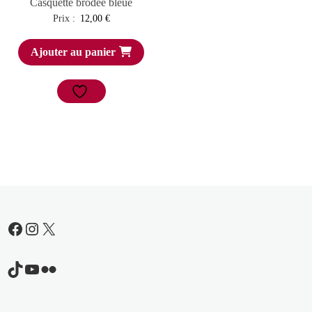
Casquette brodée bleue
Prix :
12,00
€
Ajouter au panier
Facebook
Instagram
X
TikTok
YouTube
Flickr