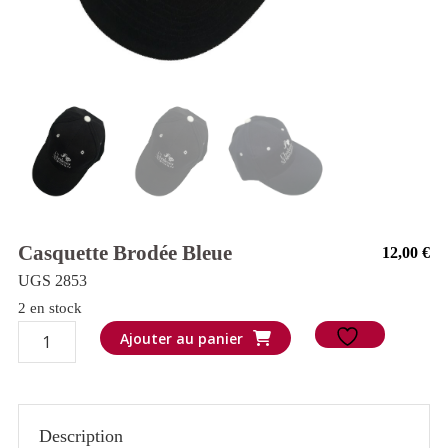
Casquette Brodée Bleue
12,00
€
UGS 2853
2 en stock
quantité
Ajouter au panier
de
Casquette
brodée
Description
bleue