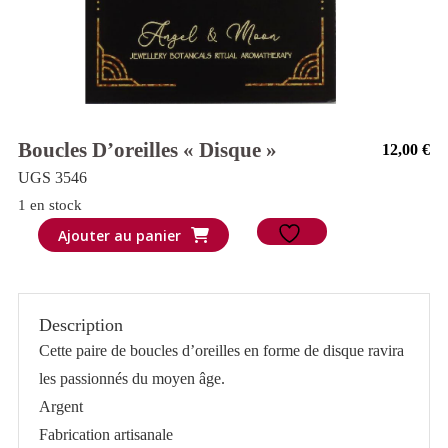
Boucles D’oreilles « Disque »
12,00
€
UGS 3546
1 en stock
quantité
Ajouter au panier
de
Boucles
d'oreilles
Description
"disque"
Cette paire de boucles d’oreilles en forme de disque ravira
les passionnés du moyen âge.
Argent
Fabrication artisanale