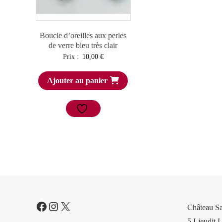
Boucle d’oreilles aux perles
de verre bleu très clair
Prix :
10,00
€
Ajouter au panier
Facebook
Instagram
X
Château S
5 Lieudit L