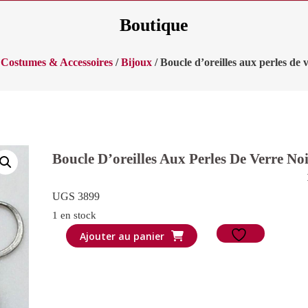
Boutique
/
Costumes & Accessoires
/
Bijoux
/ Boucle d’oreilles aux perles de 
Boucle D’oreilles Aux Perles De Verre No
UGS 3899
1 en stock
quantité
Ajouter au panier
de
Boucle
d'oreilles