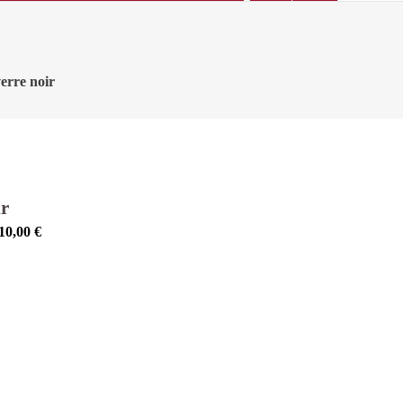
verre noir
ir
10,00
€