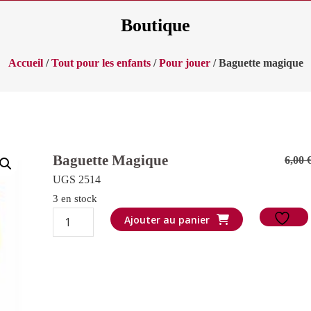
Boutique
Accueil
/
Tout pour les enfants
/
Pour jouer
/ Baguette magique
Baguette Magique
6,00
UGS 2514
3 en stock
quantité
Ajouter au panier
de
Baguette
magique