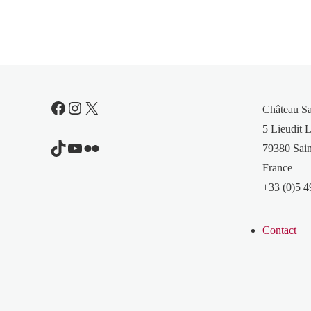
Facebook
Instagram
X
Château S
5 Lieudit L
TikTok
YouTube
Flickr
79380 Sain
France
+33 (0)5 4
Contact