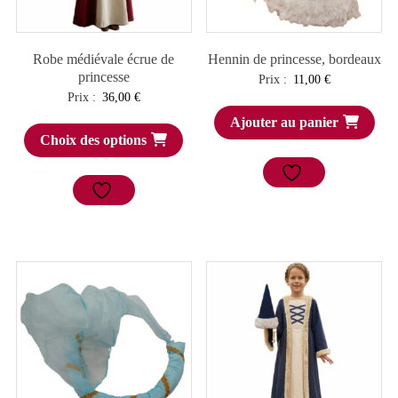
Robe médiévale écrue de
Hennin de princesse, bordeaux
princesse
Prix :
11,00
€
Prix :
36,00
€
Ajouter au panier
Choix des options