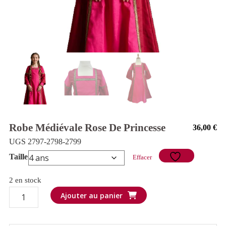
Robe Médiévale Rose De Princesse
36,00
€
UGS 2797-2798-2799
Taille
Effacer
2 en stock
quantité
Ajouter au panier
de
Robe