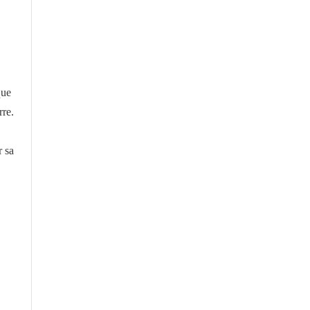
que
rre.
r sa