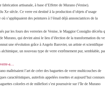
 fabrication artisanale, à base d’Effetre de Murano (Venise).
 du Xe siècle. Ce verre est destiné à la production d’objets d’usage
e où s’appliquaient des peintures à l’émail déjà annonciatrices de la
s par les fours des verreries de Venise, le Maggior Consiglio décréta 
e de Murano, qui devint ainsi le lieu d’élection de la transformation du ve
nnut une révolution grâce à Angelo Barovier, un artiste et scientifique
ssus alchimique, un nouveau type de verre extrêmement pur, semblable, pa
u-verre-a…
ano maîtrisaient l’art de créer des baguettes de verre multicouches de
ques caractéristiques, autrefois appelées rosettes et aujourd’hui connues
guettes colorées et de millefiori s’est poursuivie sur l’île de Murano