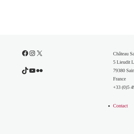
Facebook
Instagram
X
Château S
5 Lieudit L
TikTok
YouTube
Flickr
79380 Sain
France
+33 (0)5 4
Contact