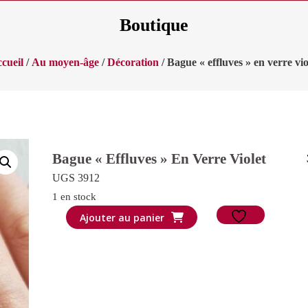
Boutique
cueil
/
Au moyen-âge
/
Décoration
/ Bague « effluves » en verre vio
Bague « Effluves » En Verre Violet
UGS 3912
1 en stock
quantité
Ajouter au panier
de
Bague
"effluves"
en