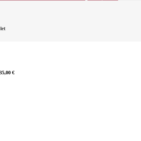
let
35,00
€