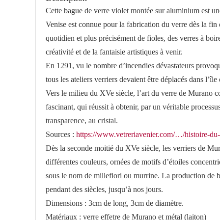
Cette bague de verre violet montée sur aluminium est une
Venise est connue pour la fabrication du verre dès la fin
quotidien et plus précisément de fioles, des verres à boir
créativité et de la fantaisie artistiques à venir.
En 1291, vu le nombre d’incendies dévastateurs provoqué
tous les ateliers verriers devaient être déplacés dans l’îl
Vers le milieu du XVe siècle, l’art du verre de Murano co
fascinant, qui réussit à obtenir, par un véritable proce
transparence, au cristal.
Sources :
https://www.vetreriavenier.com/…/histoire-d
Dès la seconde moitié du XVe siècle, les verriers de Mur
différentes couleurs, ornées de motifs d’étoiles concentri
sous le nom de millefiori ou murrine. La production de ba
pendant des siècles, jusqu’à nos jours.
Dimensions : 3cm de long, 3cm de diamètre.
Matériaux : verre effetre de Murano et métal (laiton)