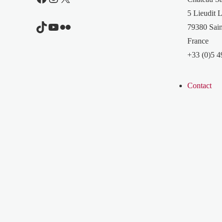
5 Lieudit L
TikTok
YouTube
Flickr
79380 Sain
France
+33 (0)5 4
Contact