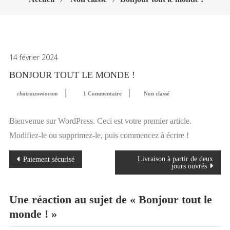
14 février 2024
BONJOUR TOUT LE MONDE !
chateauswoocom
1 Commentaire
Non classé
Bienvenue sur WordPress. Ceci est votre premier article.
Modifiez-le ou supprimez-le, puis commencez à écrire !
Navigation
Livraison à partir de deux
Paiement sécurisé
de
jours ouvrés
l’article
Une réaction au sujet de «
Bonjour tout le
monde !
»