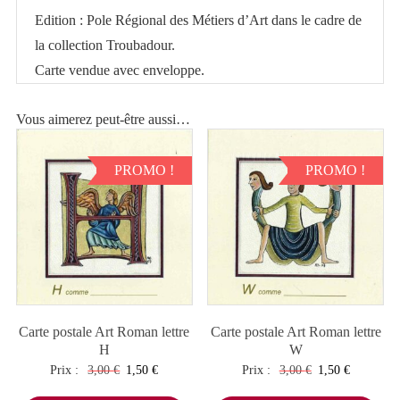
Edition : Pole Régional des Métiers d’Art dans le cadre de
la collection Troubadour.
Carte vendue avec enveloppe.
Vous aimerez peut-être aussi…
PROMO !
PROMO !
Carte postale Art Roman lettre
Carte postale Art Roman lettre
H
W
Le
Le
Le
Le
Prix :
3,00
€
1,50
€
Prix :
3,00
€
1,50
€
prix
prix
prix
prix