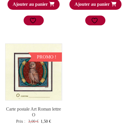
Ajouter au panier
Ajouter au panier
initial
actuel
initial
actuel
était :
est :
était :
est :
3,00 €.
1,50 €.
3,00 €.
1,50 €.
PROMO !
Carte postale Art Roman lettre
O
Le
Le
Prix :
3,00
€
1,50
€
prix
prix