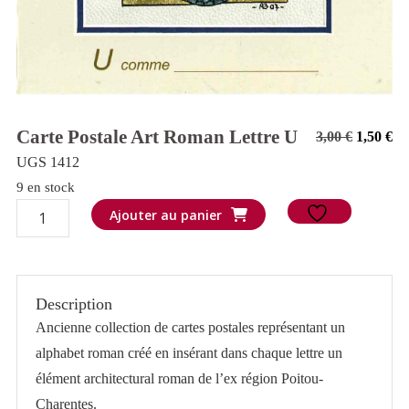
Carte Postale Art Roman Lettre U
Le
Le
3,00
€
1,50
€
prix
pr
UGS 1412
initial
ac
9 en stock
quantité
était :
est
Ajouter au panier
de
3,00 €.
1,5
Carte
postale
Description
Art
Ancienne collection de cartes postales représentant un
Roman
alphabet roman créé en insérant dans chaque lettre un
lettre
élément architectural roman de l’ex région Poitou-
U
Charentes.