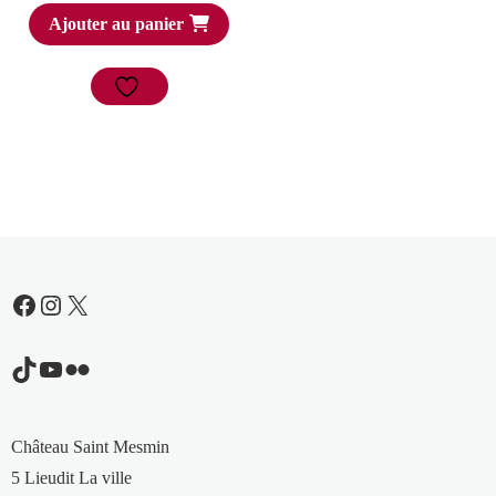
Ajouter au panier
initial
actuel
était :
est :
3,00 €.
1,50 €.
Facebook
Instagram
X
TikTok
YouTube
Flickr
Château Saint Mesmin
5 Lieudit La ville