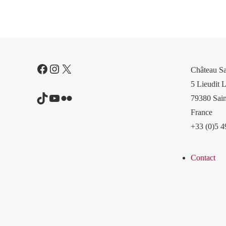
Facebook
Instagram
X
Château S
5 Lieudit L
TikTok
YouTube
Flickr
79380 Sain
France
+33 (0)5 4
Contact