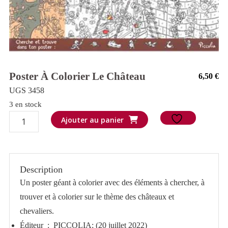
Poster À Colorier Le Château
6,50
€
UGS 3458
3 en stock
quantité
Ajouter au panier
de
Poster
à
Description
colorier
Un poster géant à colorier avec des éléments à chercher, à
Le
trouver et à colorier sur le thème des châteaux et
château
chevaliers.
Éditeur ‏ : ‎
PICCOLIA; (20 juillet 2022)