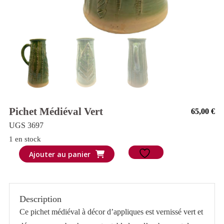
Pichet Médiéval Vert
65,00
€
UGS 3697
1 en stock
quantité
Ajouter au panier
de
Pichet
médiéval
Description
vert
Ce pichet médiéval à décor d’appliques est vernissé vert et