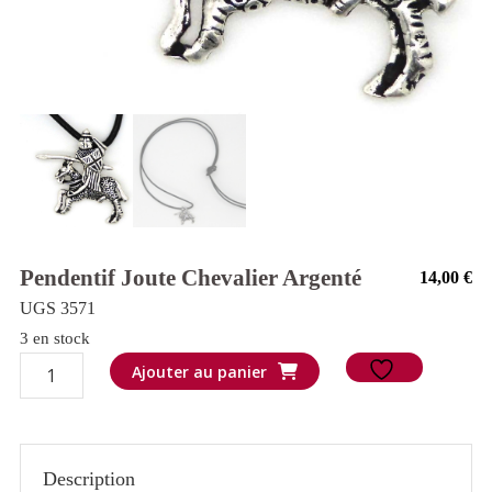
Pendentif Joute Chevalier Argenté
14,00
€
UGS 3571
3 en stock
quantité
Ajouter au panier
de
Pendentif
Joute
Description
chevalier