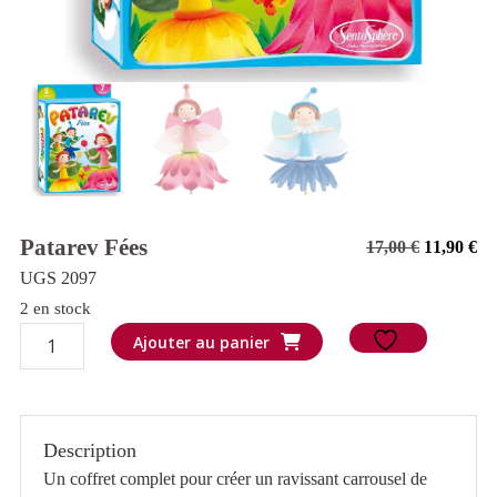
Patarev Fées
Le
Le
17,00
€
11,90
€
prix
pr
UGS 2097
initial
ac
2 en stock
quantité
était :
est
Ajouter au panier
de
17,00 €.
11
Patarev
Fées
Description
Un coffret complet pour créer un ravissant carrousel de