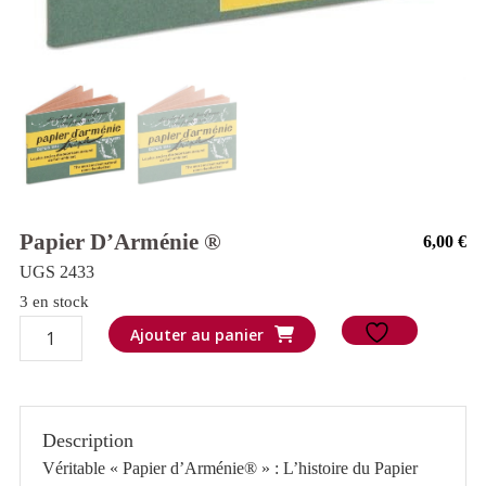
Papier D’Arménie ®
6,00
€
UGS 2433
3 en stock
quantité
Ajouter au panier
de
Papier
d'Arménie
Description
®
Véritable « Papier d’Arménie® » : L’histoire du Papier