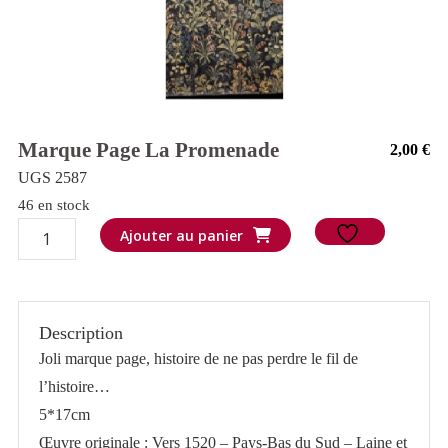
Marque Page La Promenade
2,00
€
UGS 2587
46 en stock
quantité
Ajouter au panier
de
Marque
page
Description
La
Joli marque page, histoire de ne pas perdre le fil de
promenade
l’histoire…
5*17cm
Œuvre originale : Vers 1520 – Pays-Bas du Sud – Laine et