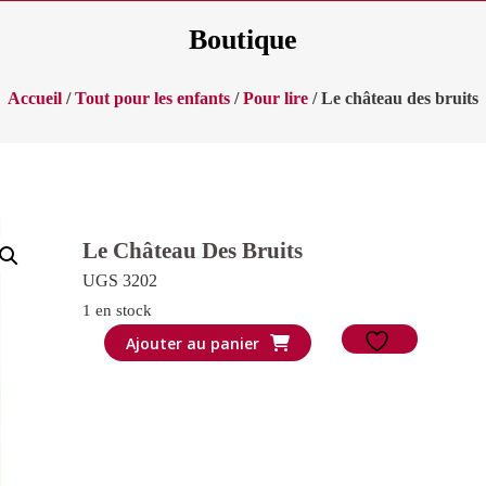
Boutique
Accueil
/
Tout pour les enfants
/
Pour lire
/ Le château des bruits
Le Château Des Bruits
UGS 3202
1 en stock
quantité
Ajouter au panier
de
Le
château
des