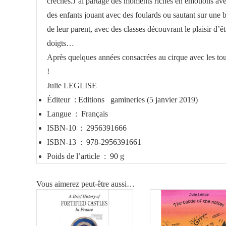
crèches.J’ai partagé des moments riches en émotions avec
des enfants jouant avec des foulards ou sautant sur une 
de leur parent, avec des classes découvrant le plaisir d’
doigts…
Après quelques années consacrées au cirque avec les tou
!
Julie LEGLISE
Éditeur ‏ : Editions ‎
gamineries (5 janvier 2019)
Langue ‏ : ‎
Français
ISBN-10 ‏ : ‎
2956391666
ISBN-13 ‏ : ‎
978-2956391661
Poids de l’article ‏ : ‎
90 g
Vous aimerez peut-être aussi…