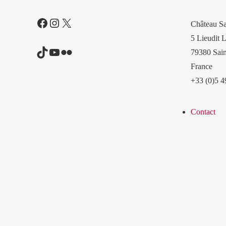
Facebook
Instagram
X
Château S
5 Lieudit L
TikTok
YouTube
Flickr
79380 Sain
France
+33 (0)5 4
Contact