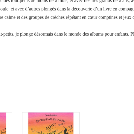
 des tout-petits de moins de 6 mois, et avec des très grands de 6 ans, 
boule, et avec d’autres plongés dans la découverte d’un livre en compag
être calme et des groupes de crèches répétant en cœur comptines et jeux 
t-petits, je plonge désormais dans le monde des albums pour enfants. P