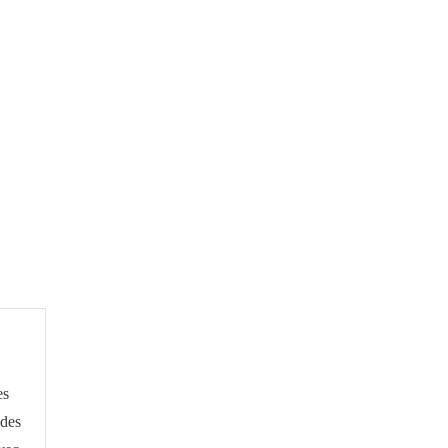
es
 des