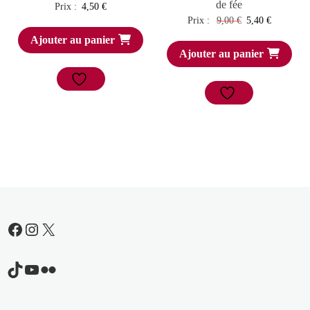
de fée
Prix :
4,50
€
Le
Le
Prix :
9,00
€
5,40
€
prix
prix
Ajouter au panier
Ajouter au panier
initial
actuel
était :
est :
9,00 €.
5,40 €.
Facebook
Instagram
X
TikTok
YouTube
Flickr