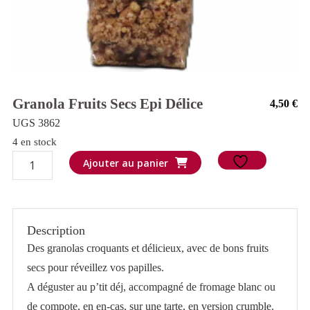
Granola Fruits Secs Epi Délice
4,50
€
UGS 3862
4 en stock
quantité
Ajouter au panier
de
Granola
Fruits
Description
secs
Des granolas croquants et délicieux, avec de bons fruits
Epi
secs pour réveillez vos papilles.
délice
A déguster au p’tit déj, accompagné de fromage blanc ou
de compote, en en-cas, sur une tarte, en version crumble.