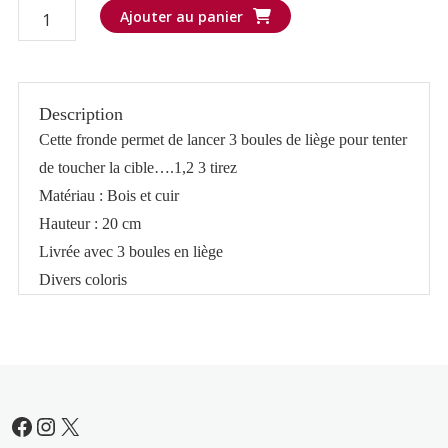
quantité
Ajouter au panier
de
Fronde
avec
Description
3
Cette fronde permet de lancer 3 boules de liège pour tenter
boules
de toucher la cible….1,2 3 tirez
liège
Matériau : Bois et cuir
Hauteur : 20 cm
Livrée avec 3 boules en liège
Divers coloris
Facebook
Instagram
X