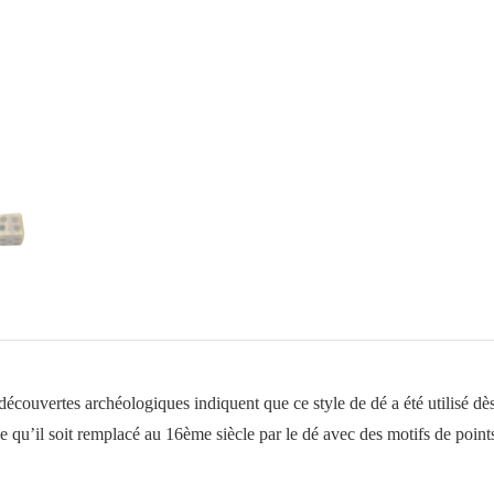
os
avec
bourse
en
cuir
écouvertes archéologiques indiquent que ce style de dé a été utilisé dès
 qu’il soit remplacé au 16ème siècle par le dé avec des motifs de point