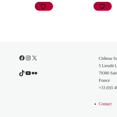
Facebook
Instagram
X
Château S
5 Lieudit L
TikTok
YouTube
Flickr
79380 Sain
France
+33 (0)5 4
Contact