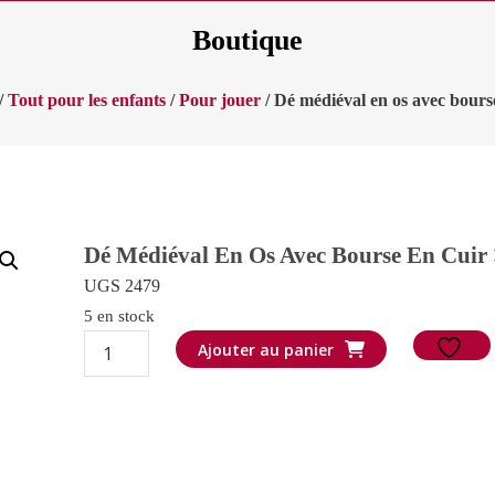
Boutique
/
Tout pour les enfants
/
Pour jouer
/ Dé médiéval en os avec bours
Dé Médiéval En Os Avec Bourse En Cuir
UGS 2479
5 en stock
quantité
Ajouter au panier
de
Dé
médiéval
en