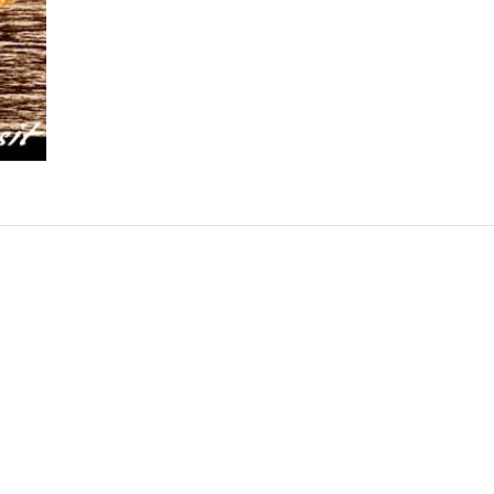
-
Mutawassit