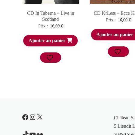
CD In Taberna – Live in
CD KrLess – Ecce Kr
Scotland
Prix :
16,00
€
Prix :
16,00
€
Ajouter au panier
Ajouter au panier
Facebook
Instagram
X
Château S
5 Lieudit L
TikTok
YouTube
Flickr
79380 Sain