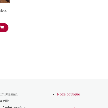
less
aint Mesmin
Notre boutique
a ville
t André sur sèvre