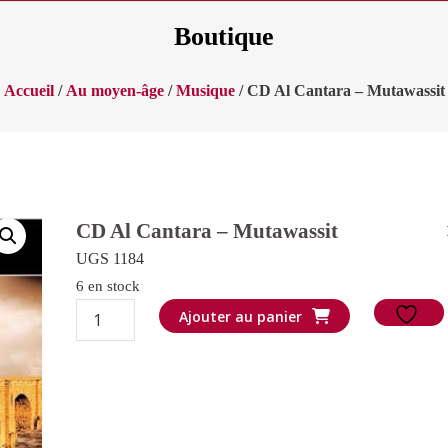
Boutique
Accueil
/
Au moyen-âge
/
Musique
/ CD Al Cantara – Mutawassit
CD Al Cantara – Mutawassit
UGS 1184
6 en stock
quantité
Ajouter au panier
de
CD
Al
Cantara