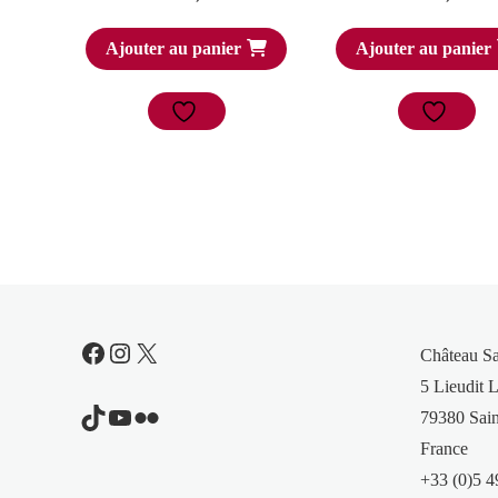
Ajouter au panier
Ajouter au panier
Facebook
Instagram
X
Château S
5 Lieudit L
TikTok
YouTube
Flickr
79380 Sain
France
+33 (0)5 4