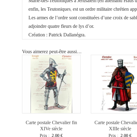
Marie-des-Teutoniques à Jérusalem (en allemand Haus de
enfin, les Teutoniques
est un ordre militaire chrétien a
,
Les armes de l’ordre sont constituées d’une croix de sa
adjoindre quatre fleurs de lys d’or.
Création : Patrick Dallanégra.
Vous aimerez peut-être aussi…
Carte postale Chevalier fin
Carte postale Chevali
XIVe siècle
XIIIe siècle
Prix :
2,00
€
Prix :
2,00
€