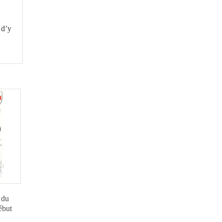
 d’y
 du
ébut