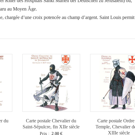
r Ritter des Hospitals Sankt Marien der Deutschen zu Jerusalem) ou,
pparu au Moyen Âge.
ble, chargée d’une croix potencée au champ d’argent. Saint Louis permit
er du
Carte postale Chevalier du
Carte postale Ordre
Saint-Sépulcre, fin XIIe siècle
Temple, Chevalier d
XIIIe siècle
Prix :
2,00
€