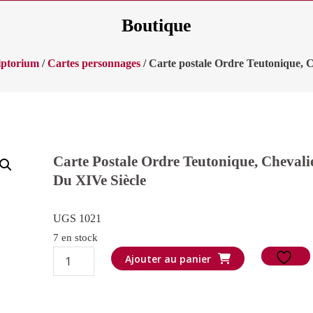
Boutique
riptorium
/
Cartes personnages
/ Carte postale Ordre Teutonique, C
Carte Postale Ordre Teutonique, Chevali
Du XIVe Siècle
UGS 1021
7 en stock
quantité
Ajouter au panier
de
Carte