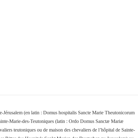
postale
Ordre
Teutonique,
Chevalier
du
XIVe
siècle
e-Jérusalem (en latin : Domus hospitalis Sancte Marie Theutonicorum
e Sainte-Marie-des-Teutoniques (latin : Ordo Domus Sanctæ Mariæ
liers teutoniques ou de maison des chevaliers de l’hôpital de Sainte-