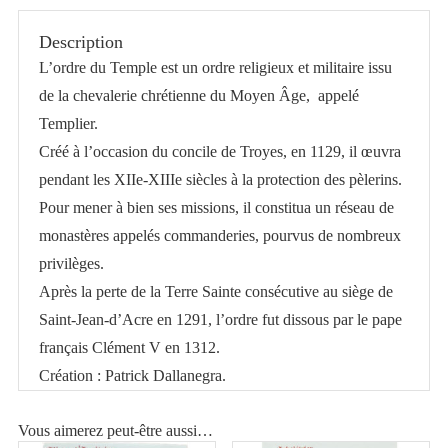
postale
Description
Ordre
L’ordre du Temple est un ordre religieux et militaire issu
du
de la chevalerie chrétienne du Moyen Âge, appelé
Temple,
Templier.
Sergent
Créé à l’occasion du concile de Troyes, en 1129, il œuvra
d'armes,
pendant les XIIe-XIIIe siècles à la protection des pèlerins.
XIIIe
Pour mener à bien ses missions, il constitua un réseau de
siècle
monastères appelés commanderies, pourvus de nombreux
privilèges.
Après la perte de la Terre Sainte consécutive au siège de
Saint-Jean-d’Acre en 1291, l’ordre fut dissous par le pape
français Clément V en 1312.
Création : Patrick Dallanegra.
Vous aimerez peut-être aussi…