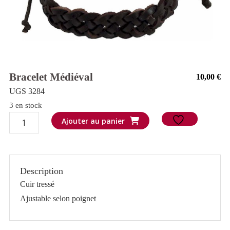
Bracelet Médiéval
10,00
€
UGS 3284
3 en stock
quantité
Ajouter au panier
de
Bracelet
médiéval
Description
Cuir tressé
Ajustable selon poignet