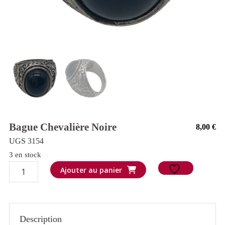
Bague Chevalière Noire
8,00
€
UGS 3154
3 en stock
quantité
Ajouter au panier
de
Bague
chevalière
Description
noire