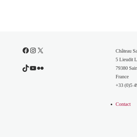
Facebook
Instagram
X
Château S
5 Lieudit L
TikTok
YouTube
Flickr
79380 Sain
France
+33 (0)5 4
Contact