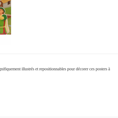
Moyen
Age
fiquement illustrés et repositionnables pour décorer ces posters à