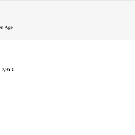
en Age
7,95
€