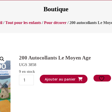
Boutique
il
/
Tout pour les enfants
/
Pour décorer
/ 200 autocollants Le Moy
200 Autocollants Le Moyen Age
UGS 3858
9 en stock
quantité
Ajouter au panier
de
200
autocollants
Le