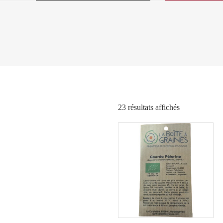
Trié
23 résultats affichés
par
popularité