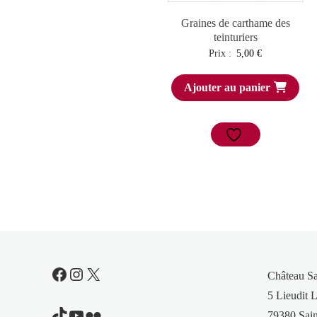
Graines de carthame des
teinturiers
Prix :
5,00
€
Ajouter au panier
Facebook
Instagram
X
Château S
5 Lieudit L
TikTok
YouTube
Flickr
79380 Sain