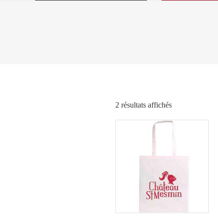
Trié
2 résultats affichés
par
popularité