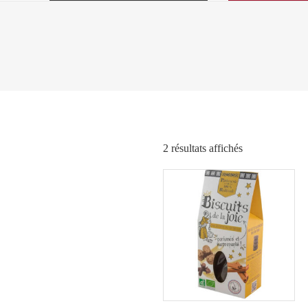
Trié
2 résultats affichés
par
popularité