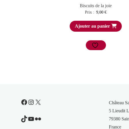
Biscuits de la joie
Prix :
9,00
€
Ajouter au panier
Facebook
Instagram
X
Château S
5 Lieudit L
TikTok
YouTube
Flickr
79380 Sain
France